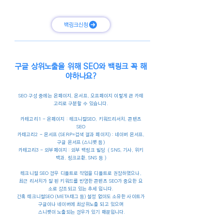
백링크신청
구글 상위노출을 위해 SEO와 백링크 꼭 해
야하나요?
SEO 구성 중에는 온페이지, 온서프, 오프페이지 이렇게 큰 카테
고리로 구분할 수 있습니다.
카테고리1 - 온페이지 : 테크니컬SEO, 키워드리서치, 콘텐츠
SEO
카테고리2 - 온서프 (SERP=검색 결과 페이지) : 네이버 온서프,
구글 온서프 (스니펫 등)
카테고리3
- 외부페이지 : 외부 백링크 빌딩 ( SNS, 기사, 위키
백과, 링크교환, SNS 등 )
테크니컬 SEO 경우 디폴트로 작업을 디폴트로 권장하였으나,
최근 리서치가 잘 된 키워드를 반영한 콘텐츠 SEO가 중요한 요
소로 강조되고 있는 추세 입니다.
간혹 테크니컬SEO (META태그 등) 설정 없이도 소유한 사이트가
구글이나 네이버에 최상위노출 되고 있으며
스니펫이 노출되는 경우가 있기 때문입니다.