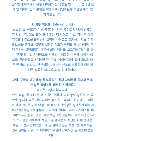
연스럽게 이어가기 위한 네비게이션 역할 뿐만 아니라 검색 엔진
이 웹 페이지 간의 관계를 이해하고 색인하는데 도움을 주고 있
기 때문입니다.
2. 외부 백링크 (External Link)
소유한 웹사이트가 다른 공간에서 나의 사이트 URL이 언급이
된 것입니다. 예를 들어 SNS 혹은 타 사이트, 뉴스 기사 등 특정
키워드나 주소를 클릭하면 설정한 사이트로 이동하는 것을 경험
해 보셨을 텐데요, 이렇게 설정된 링크가 백링크 중 하나이며, 즉
타 공간에 설정되었기 때문에 외부 백링크( 오프페이지) 라고 하
는 것입니다. 외부 백링크를 사용하는 이유는 누군가 나의 사이
트를 언급함으로써 검색엔진 (구글, 네이버)에게 웹사이트에 대
한 인기도, 신뢰성, 관련성을 나태내는 신호로 작용하기 때문에
매우 중요한 SEO 요소 중 하나입니다.
그럼, 구글과 네이버 상위 노출되기 위해 사이트를 확보해 무조
건 많은 백링크를 배포하면 될까요?
답변은 그렇지 않습니다.
외부 백링크를 배포할 때 키워드 볼륨에 따라 양도 중요할 수 있
지만, 동시에 다른 외부 사이트 품질을 고려해야 합니다. 그 이유
는 검색 엔진은 외부 백링크의 품질과 신뢰성을 평가하기 때문에
배포되는 백링크를 충분히 고려해야 합니다. 저희 마케터스톰 네
이버와 구글 상위노출을 위한 백링크를 검증하기 위해 다양한 시
도와 기술을 확보하여 백링크 품질 개선에 최선을 다해 성과를
내는 데 성공을 하였습니다. 품질이 검증된 백링크를 배포하는
경우 원하는 키워드가 네이버와 구글에 상위노출 될 확률이 높습
니다.