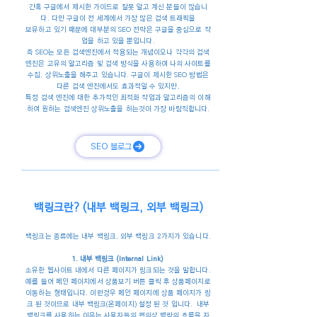
간혹 구글에서 제시한 가이드로 잘못 알고 계신 분들이 많습니
다. 다만 구글이 전 세계에서 가장 많은 검색 트래픽을
보유하고 있기 때문에 대부분의 SEO 전략은 구글을 중심으로 작
업을 하고 있을 뿐입니다.
즉 SEO는 모든 검색엔진에서 적용되는 개념이오나 각각의 검색
엔진은 고유의 알고리즘 및 검색 방식을 사용하여 나의 사이트를
수집, 상위노출을 해주고 있습니다. 구글이 제시한 SEO 방법은
다른 검색 엔진에서도 효과적일 수 있지만,
특정 검색 엔진에 대한 추가적인 최적화 작업과 알고리즘의 이해
하여 원하는 검색엔진 상위노출을 하는것이 가장 바람직합니다.
SEO 블로그
백링크란? (내부 백링크, 외부 백링크)
백링크는 종류에는 내부 백링크, 외부 백링크 2가지가 있습니다.
1. 내부 백링크 (Internal Link)
소유한 웹사이트 내에서 다른 페이지가 링크되는 것을 말합니다.
예를 들어 메인 페이지에서 상품보기 버튼 클릭 후 상품페이지로
이동하는 형태입니다. 이런경우 메인 페이지에 상품 페이지가 링
크 된 것이므로 내부 백링크(온페이지) 설정 된 것 입니다. 내부
백링크를 사용하는 이유는 사용자들의 편의상 맥락의 흐름을 자