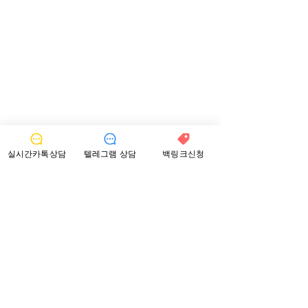
실시간카톡상담
텔레그램 상담
백링크신청
2023년 4월 20일
3분 분량
[2023 구글상위노출 필수]