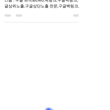
지!
【구글상위광고】【구글상단노출】 마케터
스톰 : 구글 최적화(seo,백링크,구글백링크,구
글상위노출,구글상단노출 전문,구글백링크,구
글키워드광고,구글상위노출업체,구글검색상
단,구글키워드광고