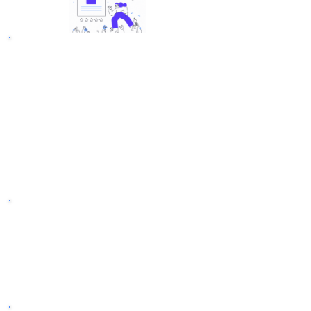
■ 주요 서비스 안내 (선택)
광
고 홈페이지 제작 (디자인 포함)
ⓥ
*
구글 최적화 SEO작업 포함: META,H1~H4,ALT
태그+ 구글웹마스터셋팅 + 사이트맵 제출 포함
백링크 작업 (* 검증된 백링크 빌드 )
ⓥ
* meta검수, 구글 웹마스터 셋팅 가이드, 사이트맵,
robots 및 구글 제출
■ 작업 순서
​​작업 문의 ▶ 서비스 구매 ▶ 작업 키워드 등 정보 요
청 사항 전달 ▶ 작업 진행 ▶ 보고서 및 결과 보고