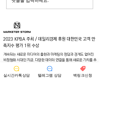
댓글을 입력하세요.
[ 2023 구글 업데이트 소식
[2023 구글상위
] - 구글상위노출 아직 안
구글 검색엔진 
되셨다면 빨리 준비하세
위한 핵심 요약
요.
2023 KPBA 주최 / 데일리경제 후원 대한민국 고객 만
족지수 평가 1위 수상
계속되는 새로운 미디어의 출현과 마케팅의 정답과 경계
도 없어진
비정형화 시대인 지금, 다양한 데이터 연결을 통해 새로운 가치를 추
구하며 고객의 비즈니스가 성공적으로 발휘될 수 있도록 최우선으
로 해 신속하고 정확한 고객 대응과 성공적인 성과를 증명하면서 고
실시간카톡상담
텔레그램 상담
백링크신청
객의 신뢰를 얻어 수상의 영예를 안았습니다.마케터스톰은 구글 상
위노출 작업을 위한 필수 요소인 SEO 최적화 방법과 백링크를 효
과적이고 확실한 방법으로 작업하여 성과를 도출합니다.
( 참조 : 백
링크스톰
구글 상위노출
[
관련기사 보기
] )
구글 상위노출
​구글 SEO 신청
구글 백링크 신청